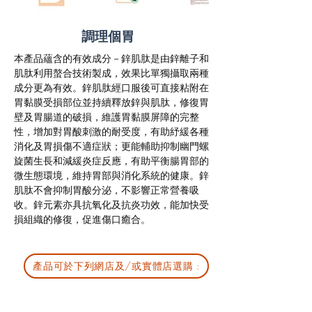
調理個胃
本產品蘊含的有效成分－鋅肌肽是由鋅離子和
肌肽利用螯合技術製成，效果比單獨攝取兩種
成分更為有效。鋅肌肽經口服後可直接粘附在
胃黏膜受損部位並持續釋放鋅與肌肽，修復胃
壁及胃腸道的破損，維護胃黏膜屏障的完整
性，增加對胃酸刺激的耐受度，有助紓緩各種
消化及胃損傷不適症狀；更能輔助抑制幽門螺
旋菌生長和減緩炎症反應，有助平衡腸胃部的
微生態環境，維持胃部與消化系統的健康。鋅
肌肽不會抑制胃酸分泌，不影響正常營養吸
收。鋅元素亦具抗氧化及抗炎功效，能加快受
損組織的修復，促進傷口癒合。
產品可於下列網店及/或實體店選購 :