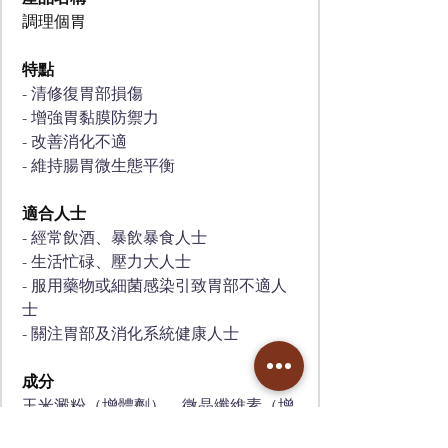
調理個胃
特點
- 清修復胃部損傷 
- 增強胃黏膜防禦力 
- 改善消化不適 
- 維持腸胃微生態平衡
適合人士
- 經常飲酒、暴飲暴食人士
- 生活忙碌、壓力大人士
- 服用藥物或細菌感染引致胃部不適人
士
- 關注胃部及消化系統健康人士
成分
玉米澱粉（增體劑）、微晶纖維素（增
體劑）、鋅肌肽、麥芽糊精（增體