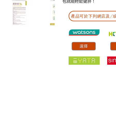
包就能輕鬆健肺！
產品可於下列網店及/或