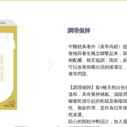
調理個肺
中醫經典著作《黃帝內經》
食物與養生概念聯繫起來，
相配屬、相互協調；因此，
可以改善病癒出現的後遺症
倦等問題。
【調理個肺】集9種天然白色
溫和，具有養肺補氣、滋陰
喉嚨乾涸引起的乾咳及喉嚨
性、無副作用，是作為日常
然首選。
貼心的顆粒沖劑設計，加入溫