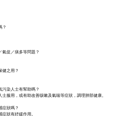
嗎？
嗽／氣促／痰多等問題？
作保健之用？
空氣污染人士有幫助嗎？
人士服用，或有助改善咳嗽及氣喘等症狀，調理肺部健康。
敏感症狀嗎？
感症狀有紓緩作用。