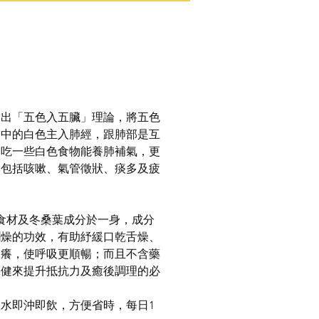
提出「五色入五臟」理論，將五色
當中的白色主入肺經，跟肺部是互
多吃一些白色食物能養肺補氣，更
，包括咳嗽、氣管徵狀、痰多及疲
食材及冬桑葉成分於一身，成分
潤燥的功效，有助紓緩口乾舌燥、
痕癢，使呼吸更順暢；而且不含藥
保健來提升抵抗力及癒後調理的必
水即沖即飲，方便省時，每日1