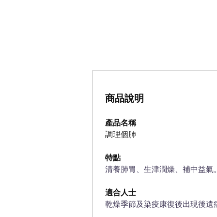
商品說明
產品名稱
調理個肺
特點
清養肺胃、生津潤燥、補中益氣
適合人士
乾燥季節及染疫康復後出現後遺