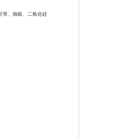
甘草、御穀、二氧化硅
。