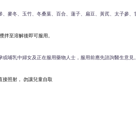
參、麥冬、玉竹、冬桑葉、百合、蓮子、扁豆、黃芪、太子參、
溫水攪拌至溶解後即可服用。
孕或哺乳中婦女及正在服用藥物人士，服用前應先諮詢醫生意見
直接照射，
勿讓兒童自取