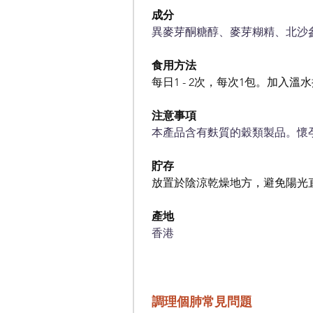
成分
異麥芽酮糖醇、麥芽糊精、北沙
食用方法
每日1 - 2次，每次1包。加入
注意事項
本產品含有麩質的穀類製品。懷
貯存
放置於陰涼乾燥地方，避免陽光
產地
香港
調理個肺常見問題