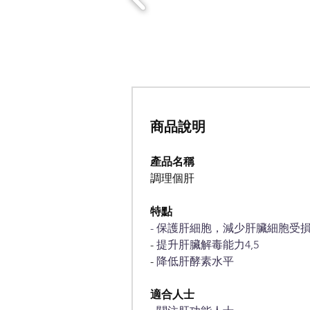
商品說明
產品名稱
調理個肝
特點
- 保護肝細胞，減少肝臟細胞受
- 
提升肝臟解毒能力4,5
- 
降低肝酵素水平
適合人士