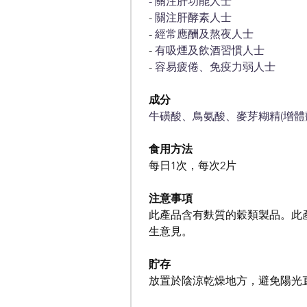
- 關注肝功能人士
- 
關注肝酵素人士
- 
經常應酬及熬夜人士
- 
有吸煙及飲酒習慣人士
- 
容易疲倦、免疫力弱人士
成分
牛磺酸、鳥氨酸、麥芽糊精(增體劑)
食用方法
每日1次，每次2片
注意事項
此產品含有麩質的穀類製品。此
生意見。
貯存
放置於陰涼乾燥地方，避免陽光