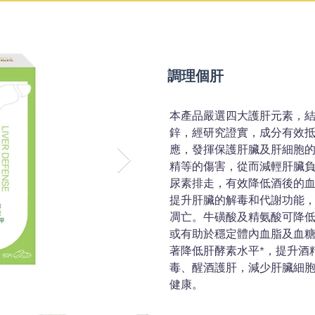
調理個肝
本產品嚴選四大護肝元素，
鋅，經研究證實，成分有效
應，發揮保護肝臟及肝細胞
精等的傷害，從而減輕肝臟
尿素排走，有效降低酒後的
提升肝臟的解毒和代謝功能
凋亡。牛磺酸及精氨酸可降
或有助於穩定體內血脂及血糖
著降低肝酵素水平*，提升酒
毒、醒酒護肝，減少肝臟細
健康。