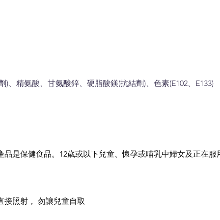
、精氨酸、甘氨酸鋅、硬脂酸鎂(抗結劑)、色素(E102、E133)
產品是保健食品。12歲或以下兒童、懷孕或哺乳中婦女及正在服
直接照射，
勿讓兒童自取